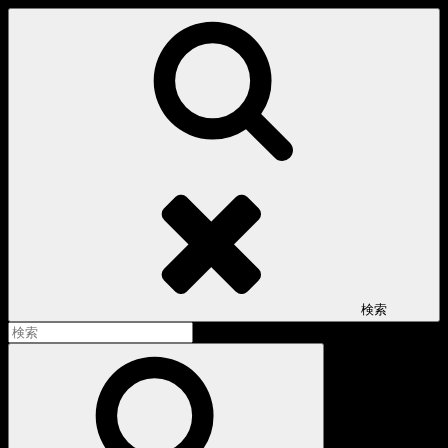
コ
ン
テ
ン
ツ
へ
ス
キ
ッ
プ
検索
検
索:
検
索