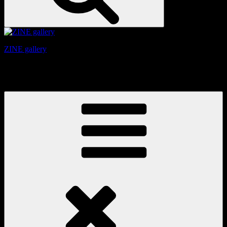
ZINE gallery
京都、三条と東山の間にある、旧家をリノベーションしたギ
ャラリー。