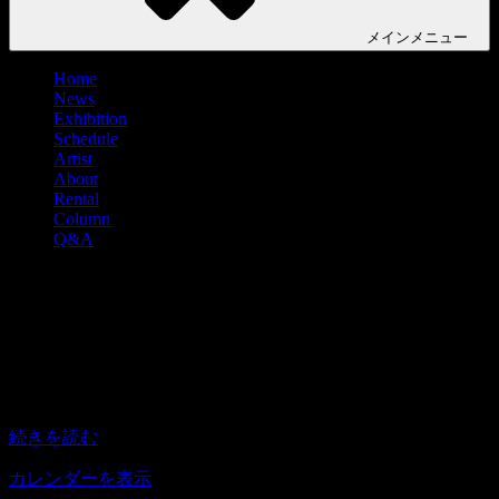
メイン
メニュー
Home
News
Exhibition
Schedule
Artist
About
Rental
Column
Q&A
荻堂愛美里 個展『カワイイとは防衛で
ある。』
荻
All day
2026年7月30日
–
2026年8月2日
堂
愛
続きを読む
美
里
カレンダーを表示
個