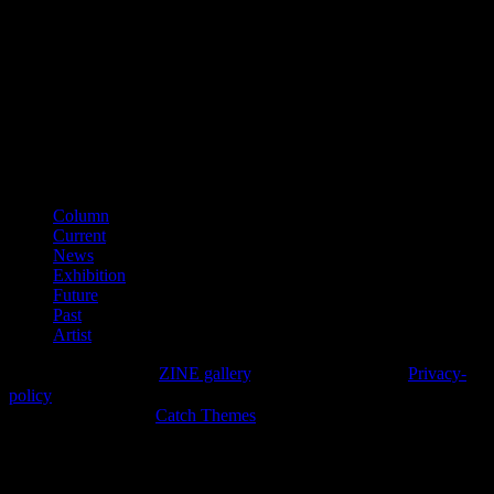
■古物商番号
第641040000866
（平成28年11月）
■適格請求書登録番号
T3150001012002
カテゴリー
Column
Current
News
Exhibition
Future
Past
Artist
Copyright © 2026年
ZINE gallery
. All Rights Reserved.
Privacy-
policy
High Responsive by
Catch Themes
上
に
ス