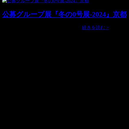
画
展』
公募グループ展『冬の0号展-2024』京都
Vol.4
公
公募グループ展『冬の0号展-2024』 …
続きを読む >
募
グ
アクセス
ル
ー
■住所
プ
京都市東山区古門前通東大路西入古西町317-7号 (〒605-
展
0065)
『冬
の
■営業時間
0
13:30 – 18:30
号
■休廊日
展-2024』
展覧会に準ずる
京
都
■電話
090-6375-0086
（10:00 – 20:00）