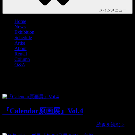
メイン
メニュー
Home
News
Exhibition
Schedule
Artist
About
Rental
Column
Q&A
タグ:
ウヅキユホ
『Calendar原画展』Vol.4
『Cal
2025年のカレンダーに掲載する原画展、 …
続きを読む >
原