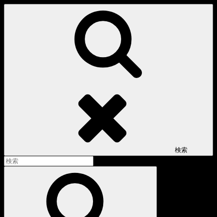
コ
ン
テ
ン
ツ
へ
ス
キ
ッ
プ
検索
検
索:
検
索