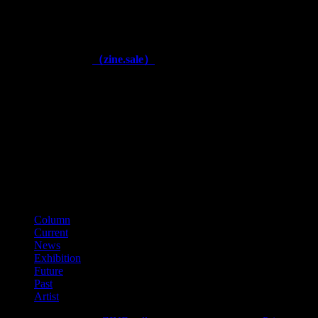
■運営
株式会社アックスフィールド
奈良県生駒郡安堵町窪田577 (〒639-1064)
■公式通販ページ
（zine.sale）
■古物商番号
第641040000866
（平成28年11月）
■適格請求書登録番号
T3150001012002
カテゴリー
Column
Current
News
Exhibition
Future
Past
Artist