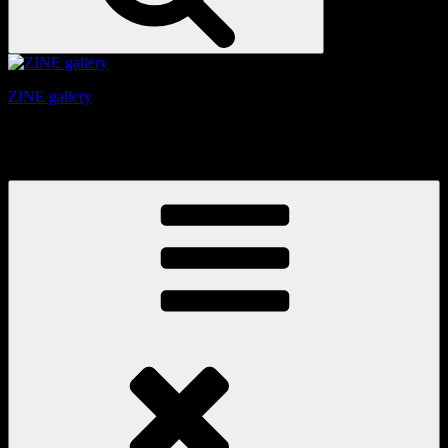
ZINE gallery
京都、三条と東山の間にある、旧家をリノベーションしたギ
ャラリー。