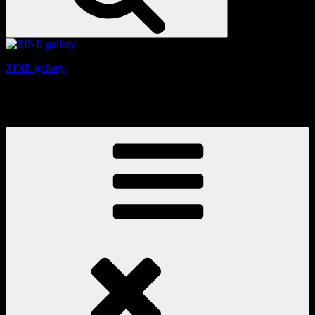
ZINE gallery
京都、三条と東山の間にある、旧家をリノベーションしたギ
ャラリー。