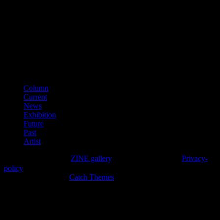
第641040000866
（平成28年11月）
■適格請求書登録番号
T3150001012002
カテゴリー
Column
Current
News
Exhibition
Future
Past
Artist
Copyright © 2026年
ZINE gallery
. All Rights Reserved.
Privacy-
policy
High Responsive by
Catch Themes
上
に
ス
ク