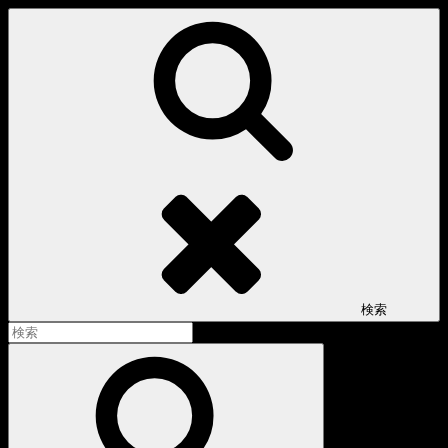
コ
ン
テ
ン
ツ
へ
ス
キ
ッ
プ
検索
検
索:
検
索