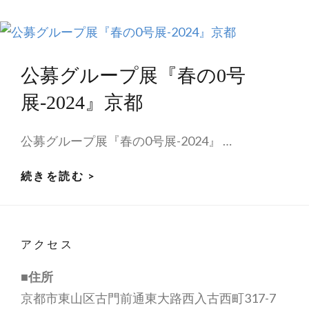
公募グループ展『春の0号
展-2024』京都
公募グループ展『春の0号展-2024』 …
公
続きを読む >
募
グ
ル
アクセス
ー
プ
■住所
展
京都市東山区古門前通東大路西入古西町317-7