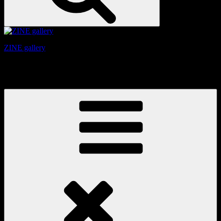
ZINE gallery
京都、三条と東山の間にある、旧家をリノベーションしたギ
ャラリー。