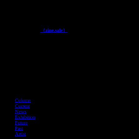
■運営
株式会社アックスフィールド
奈良県生駒郡安堵町窪田577 (〒639-1064)
■公式通販ページ
（zine.sale）
■古物商番号
第641040000866
（平成28年11月）
■適格請求書登録番号
T3150001012002
カテゴリー
Column
Current
News
Exhibition
Future
Past
Artist