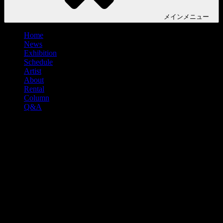
メイン
メニュー
Home
News
Exhibition
Schedule
Artist
About
Rental
Column
Q&A