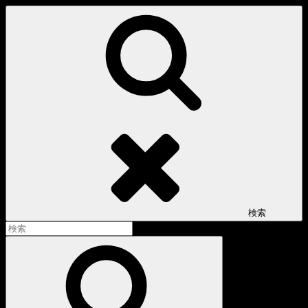
コ
ン
テ
ン
ツ
へ
ス
キ
ッ
プ
検索
検
索:
検
索