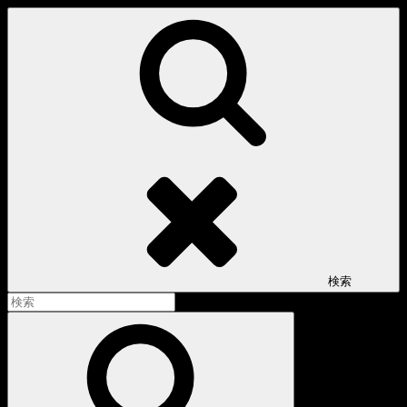
コ
ン
テ
ン
ツ
へ
ス
キ
ッ
プ
検索
検
索:
検
索