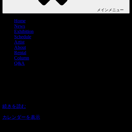
メイン
メニュー
Home
News
Exhibition
Schedule
Artist
About
Rental
Column
Q&A
『夏の0号展-2023-』
『夏
14:00
–
19:00
2023年9月6日
の
0
続きを読む
号
展-2023-』
カレンダーを表示
アクセス