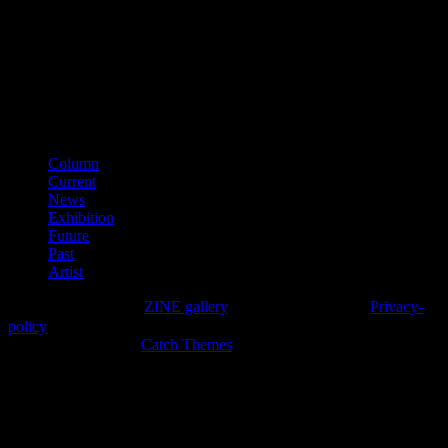
（平成28年11月）
■適格請求書登録番号
T3150001012002
カテゴリー
Column
Current
News
Exhibition
Future
Past
Artist
Copyright © 2026年
ZINE gallery
. All Rights Reserved.
Privacy-
policy
High Responsive by
Catch Themes
上
に
ス
ク
ロ