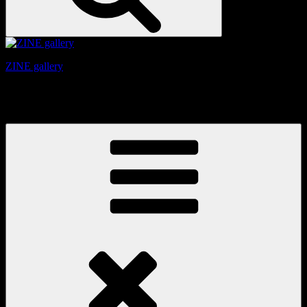
ZINE gallery
京都、三条と東山の間にある、旧家をリノベーションしたギ
ャラリー。