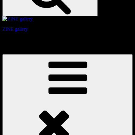
ZINE gallery
京都、三条と東山の間にある、旧家をリノベーションしたギ
ャラリー。