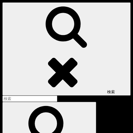
コ
ン
テ
ン
ツ
へ
ス
キ
ッ
プ
検索
検
索:
検
索