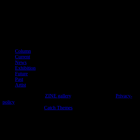
（平成28年11月）
■適格請求書登録番号
T3150001012002
カテゴリー
Column
Current
News
Exhibition
Future
Past
Artist
Copyright © 2026年
ZINE gallery
. All Rights Reserved.
Privacy-
policy
High Responsive by
Catch Themes
上
に
ス
ク
ロ