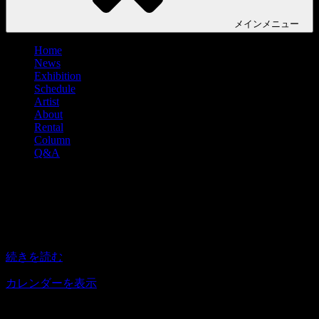
メイン
メニュー
Home
News
Exhibition
Schedule
Artist
About
Rental
Column
Q&A
『秋の0号展-2026-』
『秋
13:30
–
18:30
2026年11月13日
–
2026年11月15日
の
0
続きを読む
号
展-2026-』
カレンダーを表示
アクセス