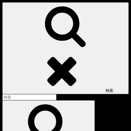
コ
ン
テ
ン
ツ
へ
ス
キ
ッ
プ
検索
検
索:
検
索