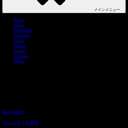
メイン
メニュー
Home
News
Exhibition
Schedule
Artist
About
Rental
Column
Q&A
【KYOTO GRAPHIE +】青野昭子・小
玉真由美『見えない層をたどる』
【KYOTO
13:30
–
18:30
2026年4月21日
–
2026年4月26日
GRAPHIE
+】
続きを読む
青
野
カレンダーを表示
昭