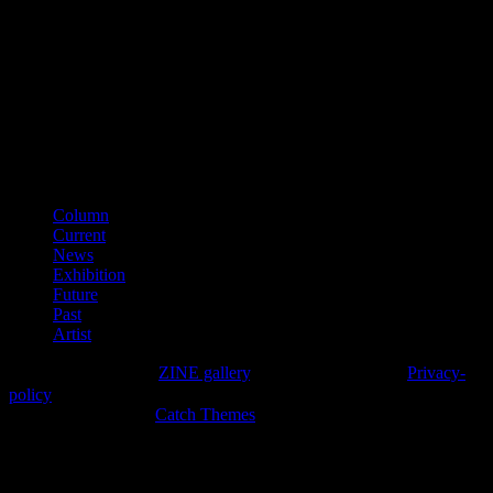
■古物商番号
第641040000866
（平成28年11月）
■適格請求書登録番号
T3150001012002
カテゴリー
Column
Current
News
Exhibition
Future
Past
Artist
Copyright © 2026年
ZINE gallery
. All Rights Reserved.
Privacy-
policy
High Responsive by
Catch Themes
上
に
ス