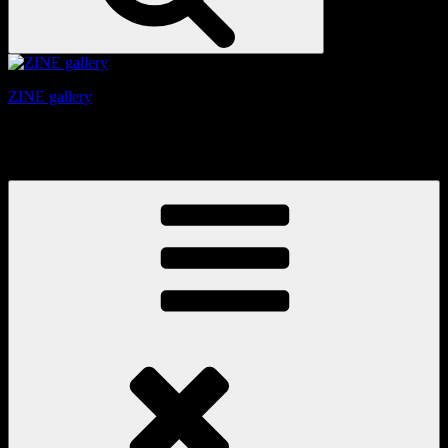
ZINE gallery
京都、三条と東山の間にある、旧家をリノベーションしたギ
ャラリー。