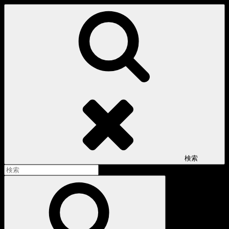
コ
ン
テ
ン
ツ
へ
ス
キ
ッ
プ
検索
検
索:
検
索