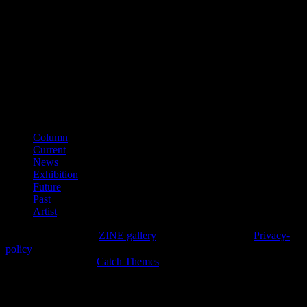
■古物商番号
第641040000866
（平成28年11月）
■適格請求書登録番号
T3150001012002
カテゴリー
Column
Current
News
Exhibition
Future
Past
Artist
Copyright © 2026年
ZINE gallery
. All Rights Reserved.
Privacy-
policy
High Responsive by
Catch Themes
上
に
ス