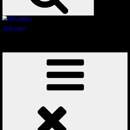
ZINE gallery
京都、三条と東山の間にある、旧家をリノベーションしたギ
ャラリー。