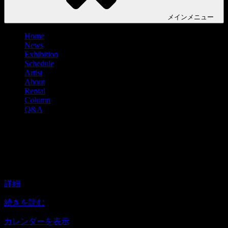
メイン
メニュー
Home
News
Exhibition
Schedule
Artist
About
Rental
Column
Q&A
堀としかず 個展『生と生と生』
堀
14:00
–
19:00
2020年12月12日
と
し
詳細
か
ず
続きを読む
個
展
カレンダーを表示