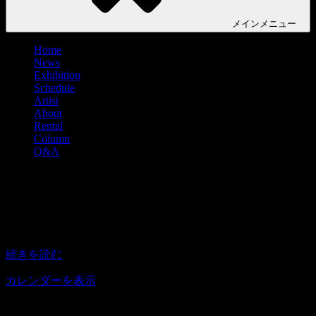
メイン
メニュー
Home
News
Exhibition
Schedule
Artist
About
Rental
Column
Q&A
大橋麻里子×松村咲希 2人展
大
15:00
–
20:00
2021年6月18日
橋
麻
続きを読む
里
子
カレンダーを表示
×
松
アクセス