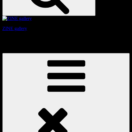
ZINE gallery
京都、三条と東山の間にある、旧家をリノベーションしたギ
ャラリー。