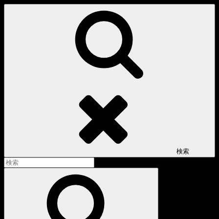
コ
ン
テ
ン
ツ
へ
ス
キ
ッ
プ
検索
検
索:
検
索