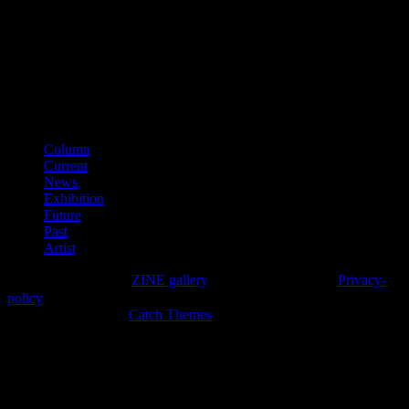
（平成28年11月）
■適格請求書登録番号
T3150001012002
カテゴリー
Column
Current
News
Exhibition
Future
Past
Artist
Copyright © 2026年
ZINE gallery
. All Rights Reserved.
Privacy-
policy
High Responsive by
Catch Themes
上
に
ス
ク
ロ