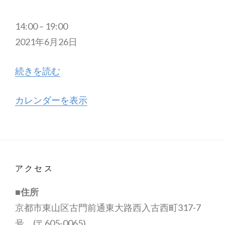
大
14:00
–
19:00
橋
2021年6月26日
麻
続きを読む
里
子
カレンダーを表示
×
松
村
咲
希
アクセス
2
■住所
人
京都市東山区古門前通東大路西入古西町317-7
展
号 (〒605-0065)