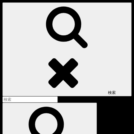
コ
ン
テ
ン
ツ
へ
ス
キ
ッ
プ
検索
検
索:
検
索