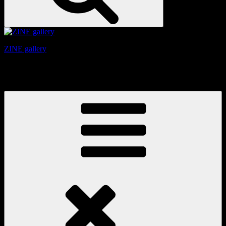
ZINE gallery
京都、三条と東山の間にある、旧家をリノベーションしたギ
ャラリー。