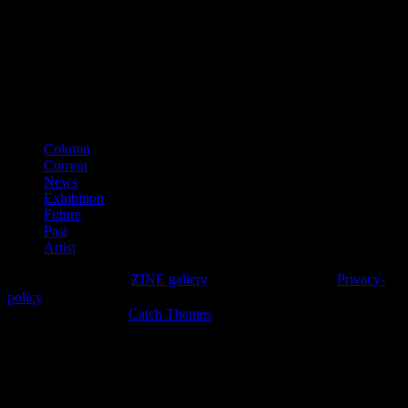
（平成28年11月）
■適格請求書登録番号
T3150001012002
カテゴリー
Column
Current
News
Exhibition
Future
Past
Artist
Copyright © 2026年
ZINE gallery
. All Rights Reserved.
Privacy-
policy
High Responsive by
Catch Themes
上
に
ス
ク
ロ