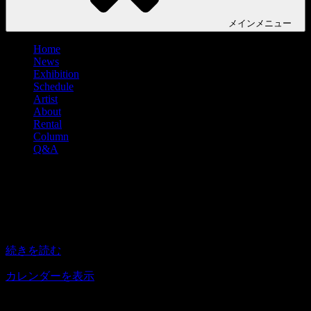
メイン
メニュー
Home
News
Exhibition
Schedule
Artist
About
Rental
Column
Q&A
曽莫言 個展『煽风点火』
曽
14:00
–
19:00
2022年3月6日
莫
言
続きを読む
個
展
カレンダーを表示
『煽
风
アクセス