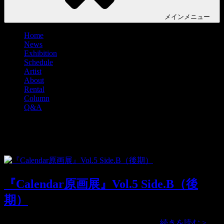
メイン
メニュー
Home
News
Exhibition
Schedule
Artist
About
Rental
Column
Q&A
タグ:
てつ子
『Calendar原画展』Vol.5 Side.B（後
期）
『Cal
2026年のカレンダーに掲載する原画展、 …
続きを読む >