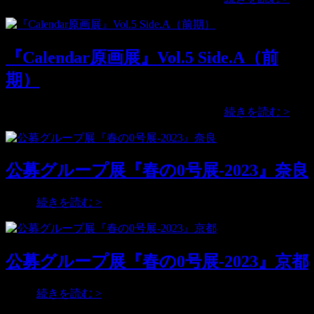
原
画
展』
『Calendar原画展』Vol.5 Side.A（前
Vol.5
Sid
期）
期）
『Cal
2026年のカレンダーに掲載する原画展、 …
続きを読む >
原
画
展』
公募グループ展『春の0号展-2023』奈良
Vol.5
Sid
期）
公
…
続きを読む >
募
グ
ル
公募グループ展『春の0号展-2023』京都
ー
プ
展
公
…
続きを読む >
『春
募