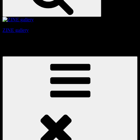
ZINE gallery
京都、三条と東山の間にある、旧家をリノベーションしたギ
ャラリー。