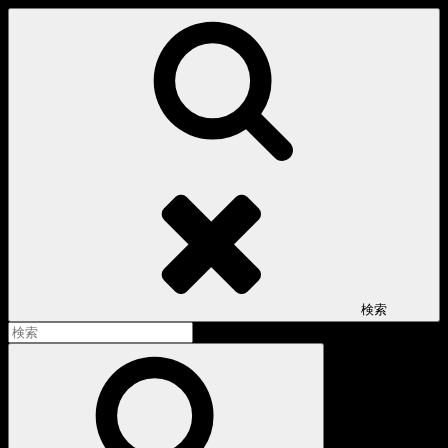
コ
ン
テ
ン
ツ
へ
ス
キ
ッ
プ
検索
検
索:
検
索