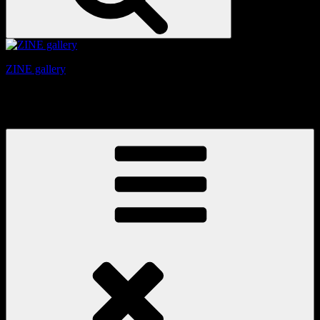
ZINE gallery
京都、三条と東山の間にある、旧家をリノベーションしたギ
ャラリー。