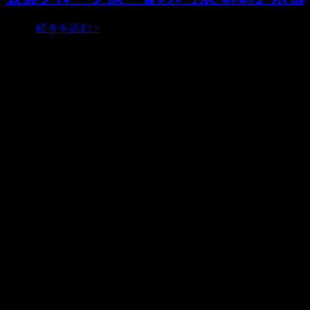
展-
プ
京
展
公
…
続きを読む >
都
『春
募
の
グ
アクセス
0
ル
号
ー
■住所
展-2023』
プ
京都市東山区古門前通東大路西入古西町317-7号 (〒605-
奈
展
0065)
良
『春
の
■営業時間
0
13:30 – 18:30
号
■休廊日
展-2023』
展覧会に準ずる
京
都
■電話
090-6375-0086
（10:00 – 20:00）
■運営
株式会社アックスフィールド
奈良県生駒郡安堵町窪田577 (〒639-1064)