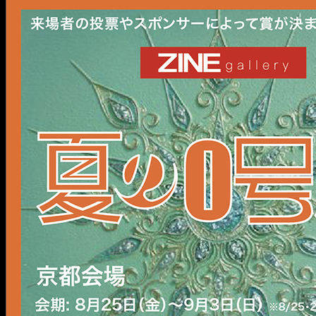
展
『夏
の
0
号
展-2024
京
都