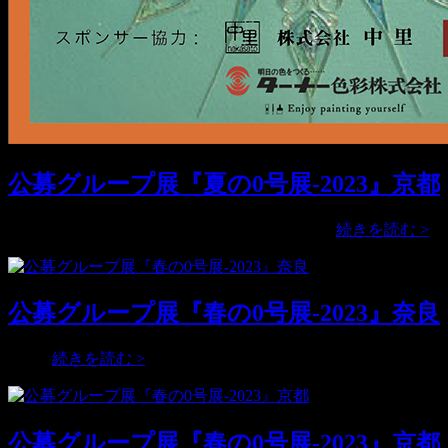
公募グループ展『夏の0号展-2023』京都
公
なんと2年ぶりに『夏の0号展』を開催いた …
続きを読む >
募
グ
ル
公募グループ展『春の0号展-2023』奈良
ー
プ
展
公
…
続きを読む >
『
募
の
グ
0
ル
号
公募グループ展『春の0号展-2023』京都
ー