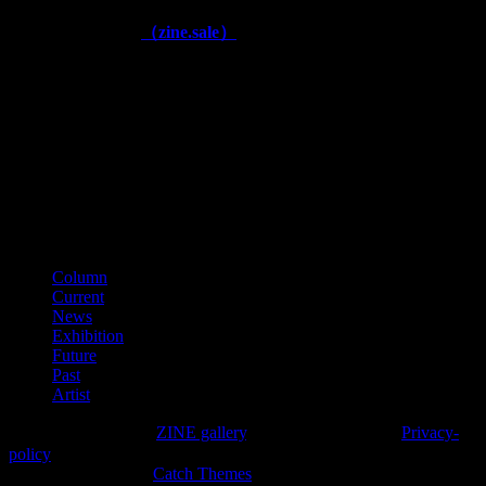
■公式通販ページ
（zine.sale）
■古物商番号
第641040000866
（平成28年11月）
■適格請求書登録番号
T3150001012002
カテゴリー
Column
Current
News
Exhibition
Future
Past
Artist
Copyright © 2026年
ZINE gallery
. All Rights Reserved.
Privacy-
policy
High Responsive by
Catch Themes