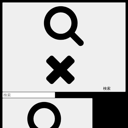
コ
ン
テ
ン
ツ
へ
ス
キ
ッ
プ
検索
検
索:
検
索