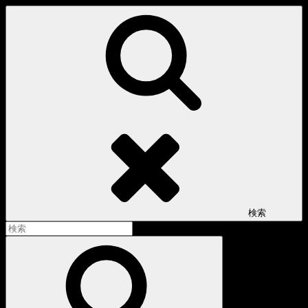
コ
ン
テ
ン
ツ
へ
ス
キ
ッ
プ
検索
検
索:
検
索