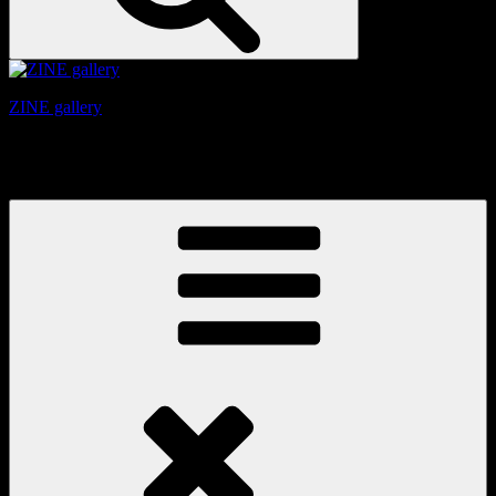
ZINE gallery
京都、三条と東山の間にある、旧家をリノベーションしたギ
ャラリー。