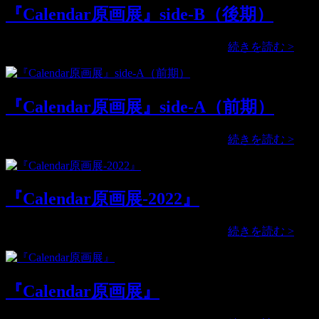
『Calendar原画展』side-B（後期）
『Cal
2024年のカレンダーに掲載する原画展、 …
続きを読む >
原
画
展』
『Calendar原画展』side-A（前期）
side-
B（
期）
『Cal
来年（2024年）のカレンダーに掲載する …
続きを読む >
原
画
展』
『Calendar原画展-2022』
side-
A（
期）
『Cal
来年（2023年）のカレンダーに掲載する …
続きを読む >
原
画
展-2
『Calendar原画展』