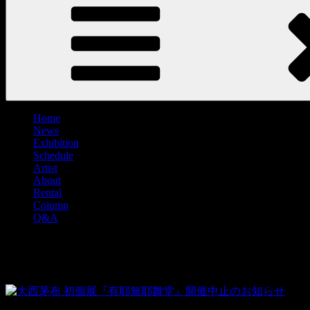
Home
News
Exhibition
Schedule
Artist
About
Rental
Column
Q&A
タグ:
油画