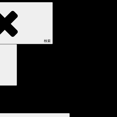
検索
検
索
ャラリー。