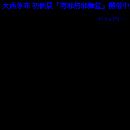
大西茅布 初個展『有耶無耶舞堂』開催
大
大西茅布 初個展『有耶無耶舞堂』開催中止 …
続きを読む >
西
茅
アクセス
布
初
■住所
個
京都市東山区古門前通東大路西入古西町317-7号 (〒605-0065
展
『
■営業時間
耶
13:30 – 18:30
無
■休廊日
耶
展覧会に準ずる
舞
堂
■電話
開
090-6375-0086
催
（10:00 – 20:00）
中
止
■運営
の
株式会社アックスフィールド
お
奈良県生駒郡安堵町窪田577 (〒639-1064)