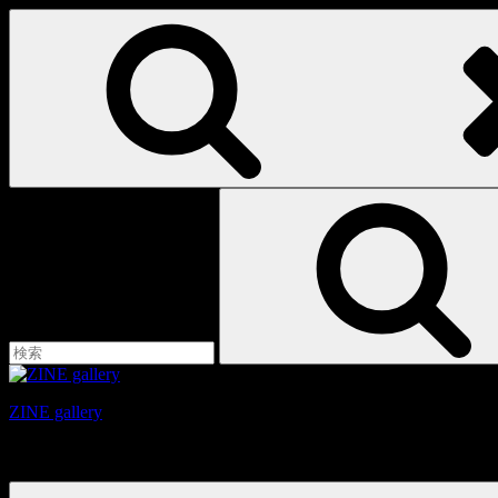
コ
ン
テ
ン
ツ
へ
ス
キ
検
ッ
索:
プ
ZINE gallery
京都、三条と東山の間にある、旧家をリノベーションしたギ