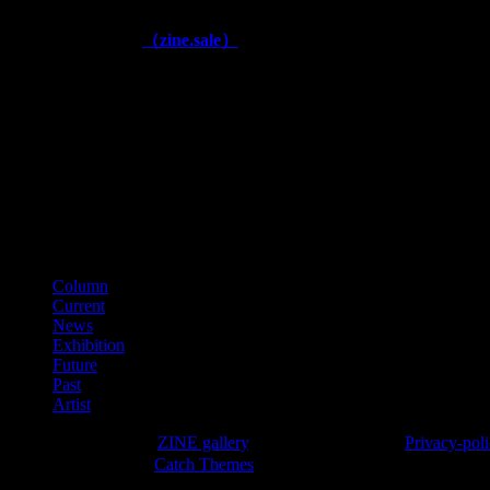
知
■公式通販ページ
（zine.sale）
ら
せ
■古物商番号
第641040000866
（平成28年11月）
■適格請求書登録番号
T3150001012002
カテゴリー
Column
Current
News
Exhibition
Future
Past
Artist
Copyright © 2026年
ZINE gallery
. All Rights Reserved.
Privacy-pol
High Responsive by
Catch Themes
上