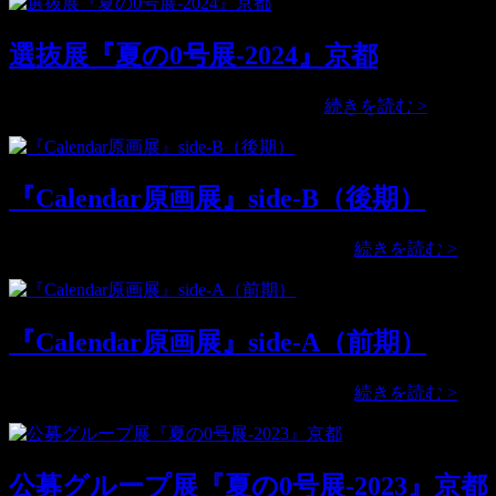
選抜展『夏の0号展-2024』京都
選
公募グループ展『夏の0号展-2024』2 …
続きを読む >
抜
展
0
『夏
『Calendar原画展』side-B（後期）
の
展
0
号
『Cal
2024年のカレンダーに掲載する原画展、 …
続きを読む >
展-2024
原
京
画
都
展』
『Calendar原画展』side-A（前期）
side-
B（
期）
『Cal
来年（2024年）のカレンダーに掲載する …
続きを読む >
原
画
展』
公募グループ展『夏の0号展-2023』京都
side-