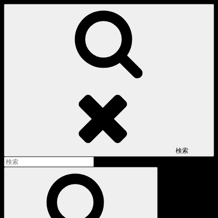
コ
ン
テ
ン
ツ
へ
ス
キ
ッ
プ
検索
検
索:
検
索