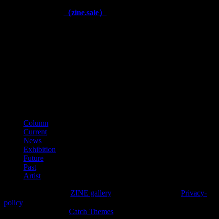
■公式通販ページ
（zine.sale）
■古物商番号
第641040000866
（平成28年11月）
■適格請求書登録番号
T3150001012002
カテゴリー
Column
Current
News
Exhibition
Future
Past
Artist
Copyright © 2026年
ZINE gallery
. All Rights Reserved.
Privacy-
policy
High Responsive by
Catch Themes