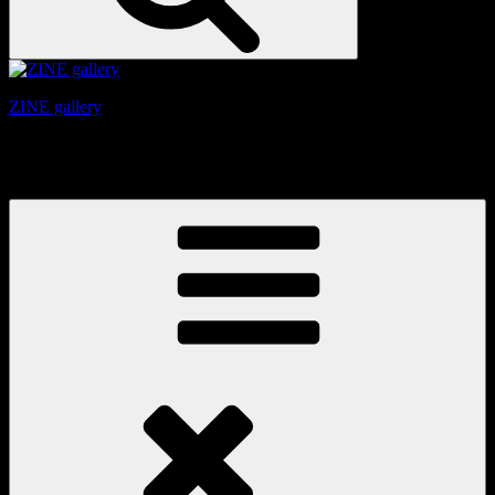
ZINE gallery
京都、三条と東山の間にある、旧家をリノベーションしたギ
ャラリー。