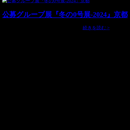
展
『夏
公募グループ展『冬の0号展-2024』京都
の
0
号
公
公募グループ展『冬の0号展-2024』 …
続きを読む >
展-2024
募
京
グ
アクセス
都
ル
ー
■住所
プ
京都市東山区古門前通東大路西入古西町317-7号 (〒605-
展
0065)
『冬
の
■営業時間
0
13:30 – 18:30
号
■休廊日
展-2024』
展覧会に準ずる
京
都
■電話
090-6375-0086
（10:00 – 20:00）