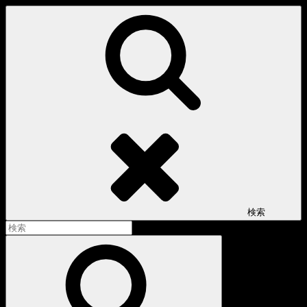
コ
ン
テ
ン
ツ
へ
ス
キ
ッ
プ
検索
検
索:
検
索