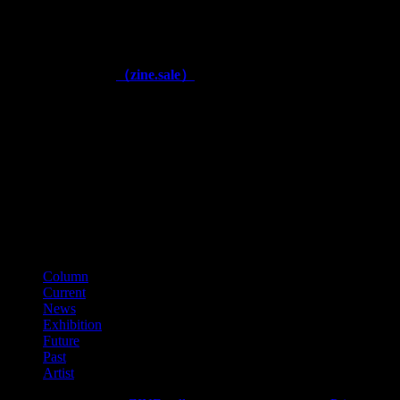
■運営
株式会社アックスフィールド
奈良県生駒郡安堵町窪田577 (〒639-1064)
■公式通販ページ
（zine.sale）
■古物商番号
第641040000866
（平成28年11月）
■適格請求書登録番号
T3150001012002
カテゴリー
Column
Current
News
Exhibition
Future
Past
Artist