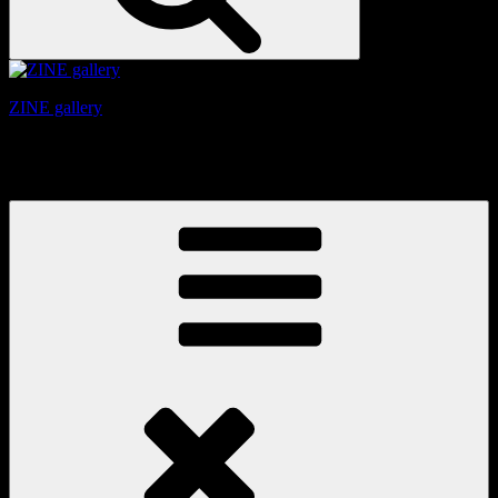
ZINE gallery
京都、三条と東山の間にある、旧家をリノベーションしたギ
ャラリー。