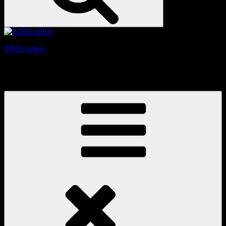
ZINE gallery
京都、三条と東山の間にある、旧家をリノベーションしたギ
ャラリー。