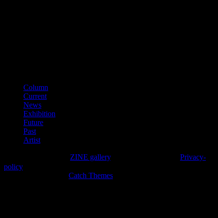
第641040000866
（平成28年11月）
■適格請求書登録番号
T3150001012002
カテゴリー
Column
Current
News
Exhibition
Future
Past
Artist
Copyright © 2026年
ZINE gallery
. All Rights Reserved.
Privacy-
policy
High Responsive by
Catch Themes
上
に
ス
ク