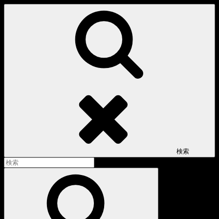
コ
ン
テ
ン
ツ
へ
ス
キ
ッ
プ
検索
検
索:
検
索