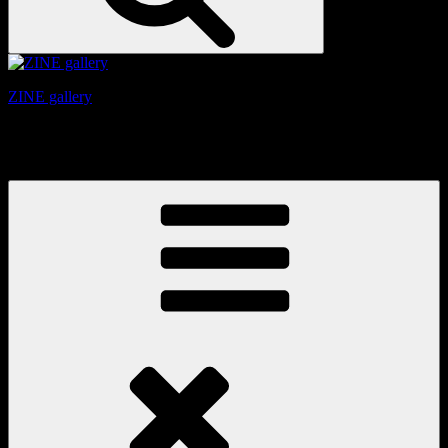
ZINE gallery
京都、三条と東山の間にある、旧家をリノベーションしたギ
ャラリー。