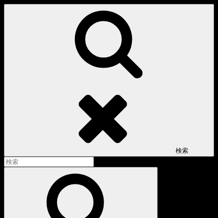
コ
ン
テ
ン
ツ
へ
ス
キ
ッ
プ
検索
検
索:
検
索