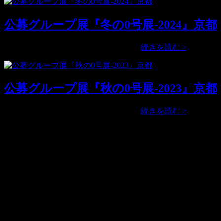
グ
ル
公募グループ展『冬の0号展-2024』京都
ー
プ
展
公
公募グループ展『冬の0号展-2024』 …
続きを読む >
『春
募
の
グ
0
ル
号
公募グループ展『秋の0号展-2023』京都
ー
展-2024』
プ
京
展
公
公募グループ展『秋の0号展-2023』 …
続きを読む >
都
『冬
募
の
グ
アクセス
0
ル
号
ー
■住所
展-2024』
プ
京都市東山区古門前通東大路西入古西町317-7号 (〒605-
京
展
0065)
都
『秋
の
■営業時間
0
13:30 – 18:30
号