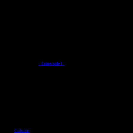
■休廊日
展-2023』
展覧会に準ずる
京
都
■電話
090-6375-0086
（10:00 – 20:00）
■運営
株式会社アックスフィールド
奈良県生駒郡安堵町窪田577 (〒639-1064)
■公式通販ページ
（zine.sale）
■古物商番号
第641040000866
（平成28年11月）
■適格請求書登録番号
T3150001012002
カテゴリー
Column