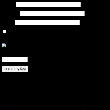
名前
※
メール
※
サイト
次回のコメントで使用するためブラウザーに自分の名
前、メールアドレス、サイトを保存する。
上に表示された文字を入力してください。
前
投
の
稿
投
稿
ナ
ビ