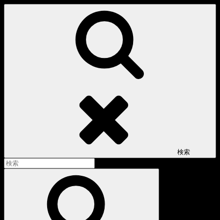
コ
ン
テ
ン
ツ
へ
ス
キ
ッ
プ
検索
検
索:
検
索