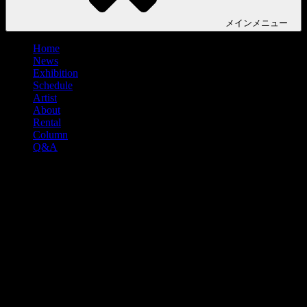
メイン
メニュー
Home
News
Exhibition
Schedule
Artist
About
Rental
Column
Q&A
友人の展覧会へ行く時、差し入れって
何がいいの?
作家である知人や友人が作品を出している展覧会に行くとな
った時、
「手ぶらで行くのも失礼だし、手土産に花とかスイーツでも
買って行こうかな?」なんて思うことありませんか?
友人が喜ぶ物って何だろう・・・なんて悩んだこともあるか