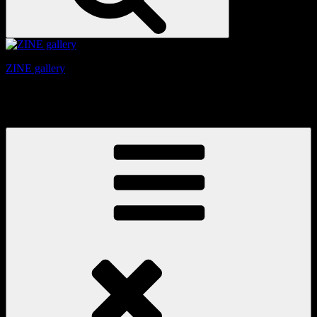
ZINE gallery
京都、三条と東山の間にある、旧家をリノベーションしたギ
ャラリー。