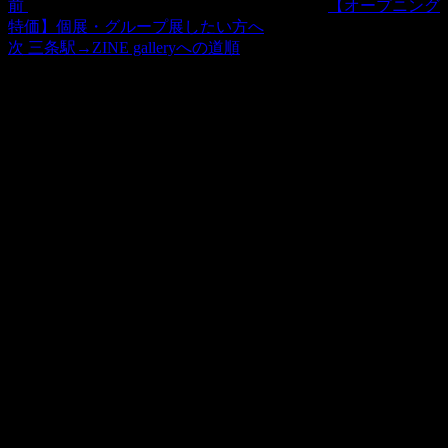
ゲ
前
【オープニング
特価】個展・グループ展したい方へ
ー
次
次
三条駅→ZINE galleryへの道順
シ
の
投
ョ
稿
ン
アクセス
■住所
京都市東山区古門前通東大路西入古西町317-7号 (〒605-
0065)
■営業時間
13:30 – 18:30
■休廊日
展覧会に準ずる